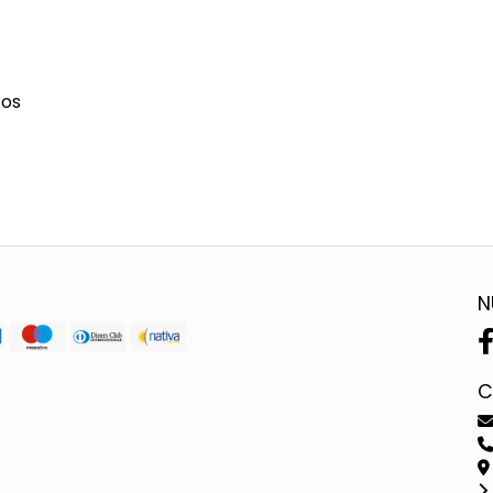
cos
N
C