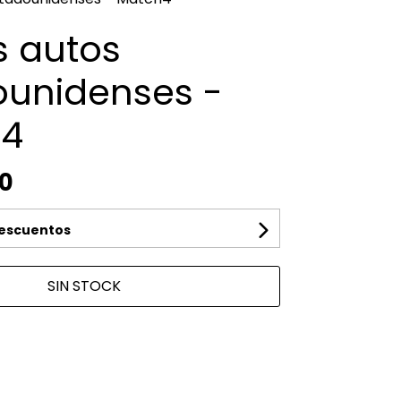
s autos
ounidenses -
h4
00
descuentos
SIN STOCK