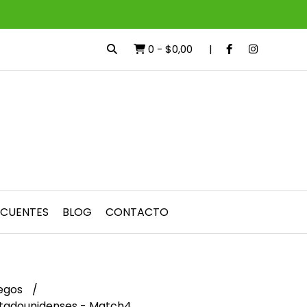
0
-
$0,00
ECUENTES
BLOG
CONTACTO
egos
stadounidenses - Match4