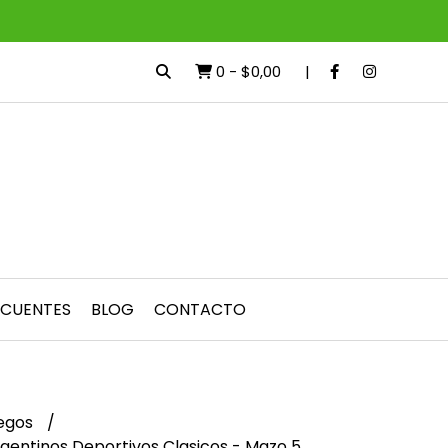
0
-
$0,00
ECUENTES
BLOG
CONTACTO
egos
gentinos Deportivos Clasicos - Mazo 5