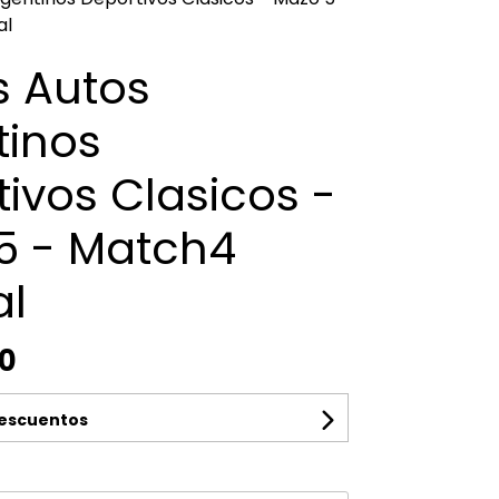
al
s Autos
tinos
ivos Clasicos -
5 - Match4
al
00
descuentos