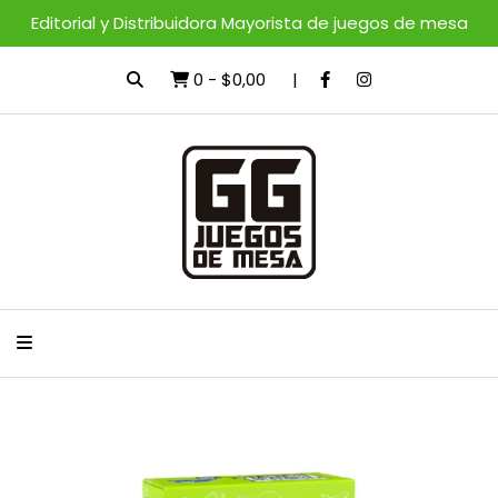
Editorial y Distribuidora Mayorista de juegos de mesa
0
-
$0,00